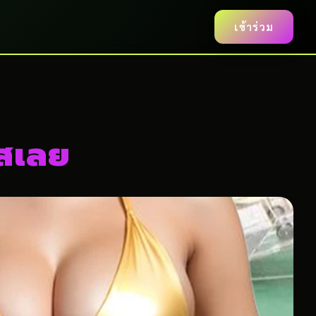
เข้าร่วม
ัสเลย