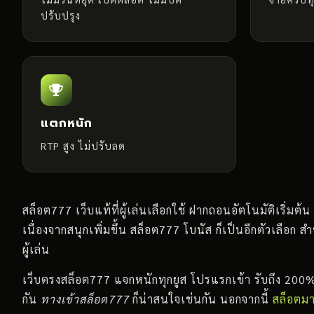
ปรับปรุง
แตกหนัก
RTP สูง ไม่ปรับลด
สล็อต777 เว็บแท้ที่ผู้เล่นเลือกใช้ ฝากถอนอัตโนมัติเริ่มต้
เนื่องจากสนุกเพิ่มขึ้น สล็อต777 โบนัส ก็เป็นอีกตัวเลือก ส
ผู้เล่น
เว็บตรงสล็อต777 แจกหนักทุกยูส โปรแรกเข้า รับถึง 200%
กัน
ทางเข้าสล็อต777
ก็น่าสนใจเช่นกัน นอกจากนี้
สล็อตม