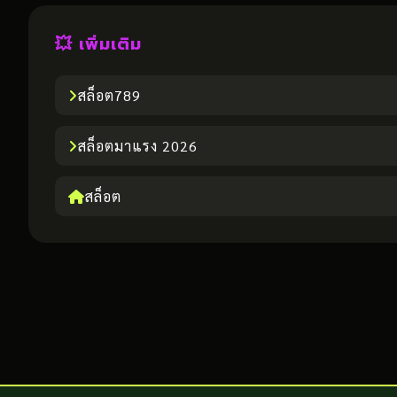
💥 เพิ่มเติม
สล็อต789
สล็อตมาแรง 2026
สล็อต