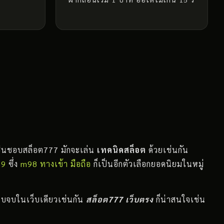
ี่ชื่นชอบสล็อต777 มักจะเล่น
เทคนิคสล็อต
ด้วยเช่นกัน
89
ซึ่ง
m98 ทางเข้า มือถือ
ก็เป็นอีกตัวเลือกยอดนิยมในหมู่
บจบในเว็บเดียวเช่นกัน
สล็อต777 เว็บตรง
ก็น่าสนใจเช่น