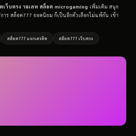
อตเว็บตรง วอเลท สล็อต microgaming
เพิ่มเติม สนุก
าร สล็อต777 ยอดนิยม ก็เป็นอีกตัวเลือกไม่แพ้กัน เข้า
สล็อต777 แจกเครดิต
สล็อต777 เว็บตรง