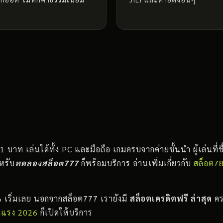
น 1 บาท เล่นได้ทั้ง PC และมือถือ เกมครบจากค่ายชั้นนำ ผู้เล่นท
ำหรับ
ทดลองสล็อต777
ก็พร้อมบริการ อ่านเพิ่มเกี่ยวกับ
สล็อต7
 เริ่มเลย นอกจากสล็อต777 เรายังมี
สล็อตเครดิตฟรี ล่าสุด
คร
าแรง 2026
ก็เปิดให้บริการ