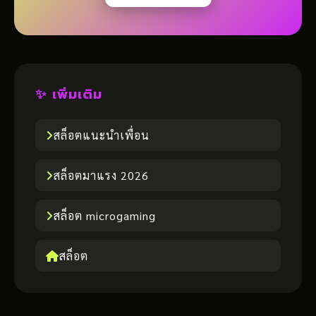
✨ เพิ่มเติม
สล็อตแนะนำเพื่อน
สล็อตมาแรง 2026
สล็อต microgaming
สล็อต