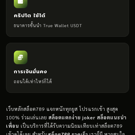
คริปโต ใช้ได้
ธนาคารชั้นนำ True Wallet USDT
การเงินมั่นคง
ถอนได้เท่าไหร่ก็ได้
เว็บหลักสล็อต789 แจกหนักทุกยูส โปรแรกเข้า สูงสุด
100% ร่วมเล่นเลย
สล็อตแตกง่าย joker สล็อตแนะนำ
เพื่อน
เป็นบริการที่ได้รับความนิยมเทียบเท่าสล็อต789
เข้าดูได้เลย สำหรับ
สล็อต789 รวดเร็ว
เราก็มี หากสนใจ