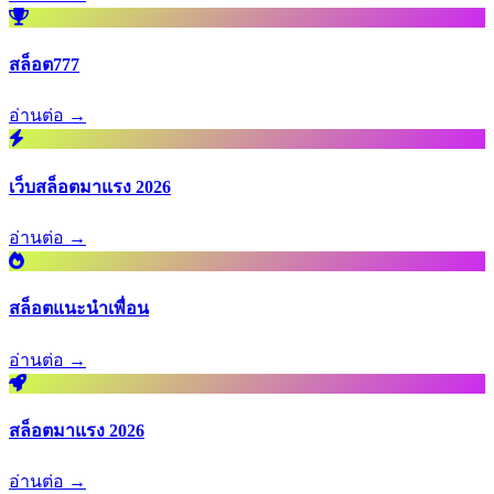
สล็อต777
อ่านต่อ →
เว็บสล็อตมาแรง 2026
อ่านต่อ →
สล็อตแนะนำเพื่อน
อ่านต่อ →
สล็อตมาแรง 2026
อ่านต่อ →