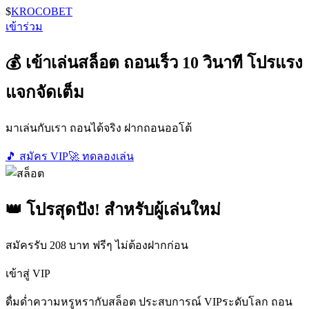
$
KROCOBET
เข้าร่วม
💰 เข้าเล่นสล็อต ถอนเร็ว 10 วินาที โปรแรง
แจกจัดเต็ม
มาเล่นกับเรา ถอนได้จริง ฝากถอนออโต้
🎵 สมัคร VIP
🚀 ทดลองเล่น
👑 โปรสุดปัง! สำหรับผู้เล่นใหม่
สมัครรับ 208 บาท ฟรีๆ ไม่ต้องฝากก่อน
เข้าสู่ VIP
ดื่มด่ำความหรูหรากับสล็อต ประสบการณ์ VIPระดับโลก ถอน