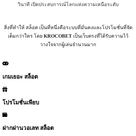
วินาที เปิดประสบการณ์โลกแห่งความเหนือระดับ
สิ่งที่ทำให้ สล็อต เป็นที่หนึ่งคือระบบที่มั่นคงและโปรโมชั่นที่จัด
เต็มกว่าใคร โดย
KROCOBET
เป็นเว็บตรงที่ได้รับความไว้
วางใจจากผู้เล่นจำนวนมาก
เกมเยอะ สล็อต
โปรโมชั่นเพียบ
ฝากผ่านวอเลท สล็อต