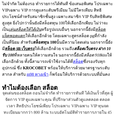
ไม่จำกัด ไม่ต้องรอ ทำรายการได้ทันที ข้อเสนอพิเศษ โปรเฉพาะ
VIPเฉพาะ VIP การดูแลระดับพรีเมียม ไม่มีใครเทียบ สิทธิ
ประโยชน์สำหรับสมาชิกชั้นสูง เฉพาะสมาชิก VIP รับสิทธิพิเศษ
สูงสุด ยิ่งไปกว่านั้นยังมีสล็อตทุน 100ให้เลือกอีกเพียบ ไม่ว่าจะ
เป็น
เล่นสล็อตให้ได้เงิน
หรือรูปแบบอื่นๆ นอกจากนี้ยังมี
สล็อต
แจ็คพอตแตก
ให้เลือกอีกด้วย โดยเฉพาะสูตรสล็อต pgที่กำลัง
เป็นที่นิยม สำหรับ
สล็อตทุน 100
นั้นมีความโดดเด่น นอกจากนี้ยัง
มี
สล็อต jili เว็บตรง
ให้เลือกอีกด้วย รวมถึง
สล็อตเว็บตรง ฝาก 10
รับ 100
ที่หลายคนให้ความสนใจ นอกจากนี้ยังมี
สล็อต 918kiss
ให้
เลือกอีกด้วย ทั้งนี้สามารถเข้าใช้งานได้ที่
สล็อต
ซึ่งรองรับทุก
อุปกรณ์ ซึ่ง
KROCOBET
พร้อมให้บริการด้วยมาตรฐานระดับ
สากล สำหรับ
m98 ทางเข้า
ก็พร้อมให้บริการด้วยระบบที่มั่นคง
ทำไมต้องเลือก
สล็อต
จุดเด่นของสล็อต ถอนไม่จำกัด ทำรายการทันที ได้เงินเร็วที่สุด ผู้
จัดการ VIP ดูแลเฉพาะคุณ ที่ปรึกษาส่วนตัวดูแลตลอด ตลอด
เวลา สิทธิประโยชน์เพียบ โปรเฉพาะ VIPเฉพาะ VIP ทุนจด
ทะเบียนมากกว่า 800 ล้าน ระบบอัตโนมัติทำรายการภายใน 45