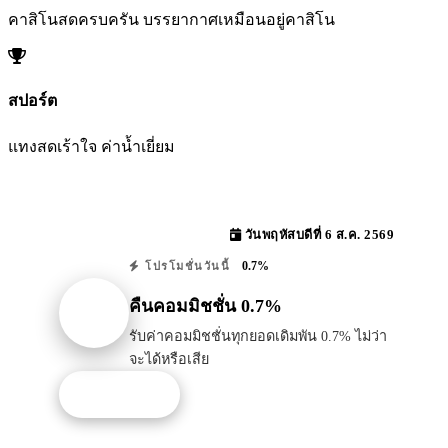
คาสิโนสดครบครัน บรรยากาศเหมือนอยู่คาสิโน
สปอร์ต
แทงสดเร้าใจ ค่าน้ำเยี่ยม
วันพฤหัสบดีที่ 6 ส.ค. 2569
0.7%
โปรโมชั่นวันนี้
คืนคอมมิชชั่น 0.7%
รับค่าคอมมิชชั่นทุกยอดเดิมพัน 0.7% ไม่ว่า
จะได้หรือเสีย
รับโปรนี้