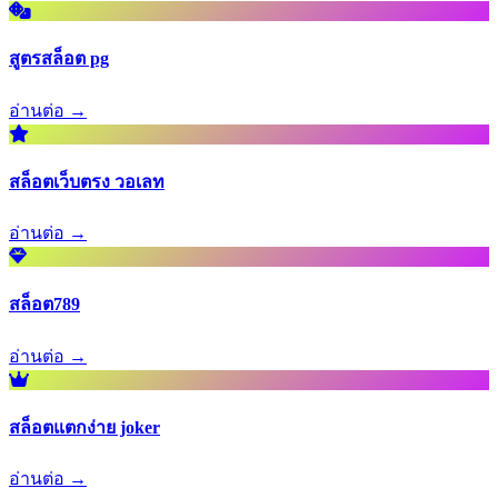
สูตรสล็อต pg
อ่านต่อ →
สล็อตเว็บตรง วอเลท
อ่านต่อ →
สล็อต789
อ่านต่อ →
สล็อตแตกง่าย joker
อ่านต่อ →