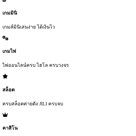
เกมมินิ
เกมส์มินิเล่นง่าย ได้เงินไว
เกมไพ่
ไพ่ออนไลน์ครบ ไฮโล ครบวงจร
สล็อต
ครบสล็อตค่ายดัง JILI ครบจบ
คาสิโน