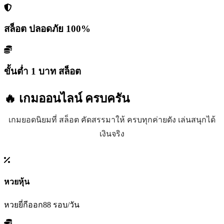
สล็อต ปลอดภัย 100%
ขั้นต่ำ 1 บาท สล็อต
🔥 เกมออนไลน์
ครบครัน
เกมยอดนิยมที่ สล็อต คัดสรรมาให้ ครบทุกค่ายดัง เล่นสนุกได้
เงินจริง
หวยหุ้น
หวยยี่กีออก88 รอบ/วัน