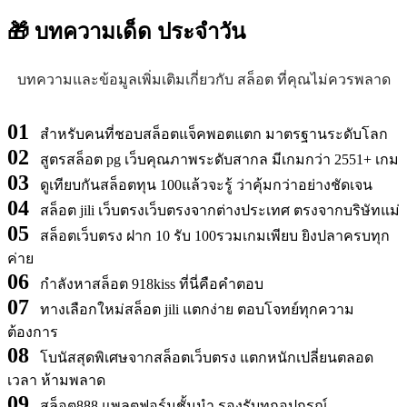
🎁 บทความเด็ด
ประจำวัน
บทความและข้อมูลเพิ่มเติมเกี่ยวกับ สล็อต ที่คุณไม่ควรพลาด
01
สำหรับคนที่ชอบสล็อตแจ็คพอตแตก มาตรฐานระดับโลก
02
สูตรสล็อต pg เว็บคุณภาพระดับสากล มีเกมกว่า 2551+ เกม
03
ดูเทียบกันสล็อตทุน 100แล้วจะรู้ ว่าคุ้มกว่าอย่างชัดเจน
04
สล็อต jili เว็บตรงเว็บตรงจากต่างประเทศ ตรงจากบริษัทแม่
05
สล็อตเว็บตรง ฝาก 10 รับ 100รวมเกมเพียบ ยิงปลาครบทุก
ค่าย
06
กำลังหาสล็อต 918kiss ที่นี่คือคำตอบ
07
ทางเลือกใหม่สล็อต jili แตกง่าย ตอบโจทย์ทุกความ
ต้องการ
08
โบนัสสุดพิเศษจากสล็อตเว็บตรง แตกหนักเปลี่ยนตลอด
เวลา ห้ามพลาด
09
สล็อต888 แพลตฟอร์มชั้นนำ รองรับทุกอุปกรณ์