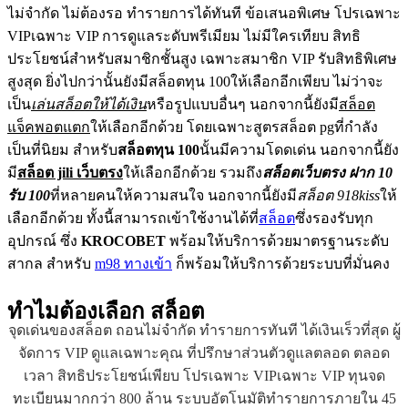
ไม่จำกัด ไม่ต้องรอ ทำรายการได้ทันที ข้อเสนอพิเศษ โปรเฉพาะ
VIPเฉพาะ VIP การดูแลระดับพรีเมียม ไม่มีใครเทียบ สิทธิ
ประโยชน์สำหรับสมาชิกชั้นสูง เฉพาะสมาชิก VIP รับสิทธิพิเศษ
สูงสุด ยิ่งไปกว่านั้นยังมีสล็อตทุน 100ให้เลือกอีกเพียบ ไม่ว่าจะ
เป็น
เล่นสล็อตให้ได้เงิน
หรือรูปแบบอื่นๆ นอกจากนี้ยังมี
สล็อต
แจ็คพอตแตก
ให้เลือกอีกด้วย โดยเฉพาะสูตรสล็อต pgที่กำลัง
เป็นที่นิยม สำหรับ
สล็อตทุน 100
นั้นมีความโดดเด่น นอกจากนี้ยัง
มี
สล็อต jili เว็บตรง
ให้เลือกอีกด้วย รวมถึง
สล็อตเว็บตรง ฝาก 10
รับ 100
ที่หลายคนให้ความสนใจ นอกจากนี้ยังมี
สล็อต 918kiss
ให้
เลือกอีกด้วย ทั้งนี้สามารถเข้าใช้งานได้ที่
สล็อต
ซึ่งรองรับทุก
อุปกรณ์ ซึ่ง
KROCOBET
พร้อมให้บริการด้วยมาตรฐานระดับ
สากล สำหรับ
m98 ทางเข้า
ก็พร้อมให้บริการด้วยระบบที่มั่นคง
ทำไมต้องเลือก
สล็อต
จุดเด่นของสล็อต ถอนไม่จำกัด ทำรายการทันที ได้เงินเร็วที่สุด ผู้
จัดการ VIP ดูแลเฉพาะคุณ ที่ปรึกษาส่วนตัวดูแลตลอด ตลอด
เวลา สิทธิประโยชน์เพียบ โปรเฉพาะ VIPเฉพาะ VIP ทุนจด
ทะเบียนมากกว่า 800 ล้าน ระบบอัตโนมัติทำรายการภายใน 45