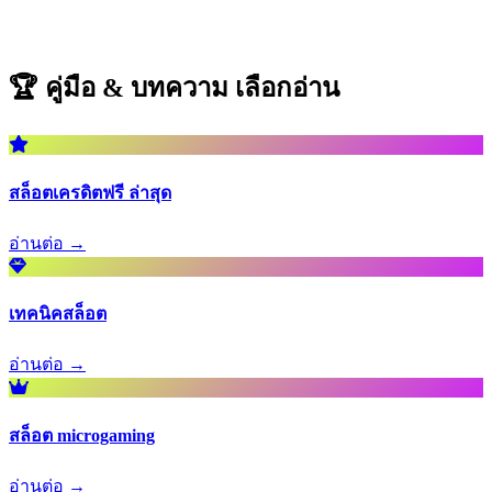
🏆 คู่มือ & บทความ
เลือกอ่าน
สล็อตเครดิตฟรี ล่าสุด
อ่านต่อ →
เทคนิคสล็อต
อ่านต่อ →
สล็อต microgaming
อ่านต่อ →