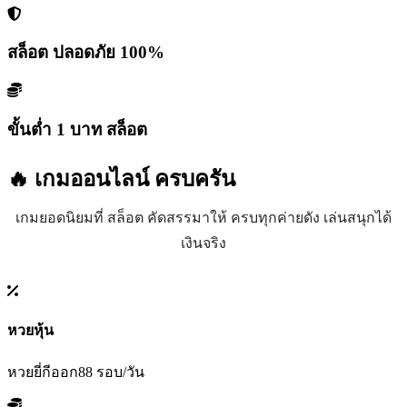
สล็อต ปลอดภัย 100%
ขั้นต่ำ 1 บาท สล็อต
🔥 เกมออนไลน์
ครบครัน
เกมยอดนิยมที่ สล็อต คัดสรรมาให้ ครบทุกค่ายดัง เล่นสนุกได้
เงินจริง
หวยหุ้น
หวยยี่กีออก88 รอบ/วัน