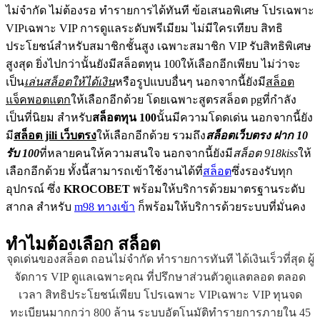
ไม่จำกัด ไม่ต้องรอ ทำรายการได้ทันที ข้อเสนอพิเศษ โปรเฉพาะ
VIPเฉพาะ VIP การดูแลระดับพรีเมียม ไม่มีใครเทียบ สิทธิ
ประโยชน์สำหรับสมาชิกชั้นสูง เฉพาะสมาชิก VIP รับสิทธิพิเศษ
สูงสุด ยิ่งไปกว่านั้นยังมีสล็อตทุน 100ให้เลือกอีกเพียบ ไม่ว่าจะ
เป็น
เล่นสล็อตให้ได้เงิน
หรือรูปแบบอื่นๆ นอกจากนี้ยังมี
สล็อต
แจ็คพอตแตก
ให้เลือกอีกด้วย โดยเฉพาะสูตรสล็อต pgที่กำลัง
เป็นที่นิยม สำหรับ
สล็อตทุน 100
นั้นมีความโดดเด่น นอกจากนี้ยัง
มี
สล็อต jili เว็บตรง
ให้เลือกอีกด้วย รวมถึง
สล็อตเว็บตรง ฝาก 10
รับ 100
ที่หลายคนให้ความสนใจ นอกจากนี้ยังมี
สล็อต 918kiss
ให้
เลือกอีกด้วย ทั้งนี้สามารถเข้าใช้งานได้ที่
สล็อต
ซึ่งรองรับทุก
อุปกรณ์ ซึ่ง
KROCOBET
พร้อมให้บริการด้วยมาตรฐานระดับ
สากล สำหรับ
m98 ทางเข้า
ก็พร้อมให้บริการด้วยระบบที่มั่นคง
ทำไมต้องเลือก
สล็อต
จุดเด่นของสล็อต ถอนไม่จำกัด ทำรายการทันที ได้เงินเร็วที่สุด ผู้
จัดการ VIP ดูแลเฉพาะคุณ ที่ปรึกษาส่วนตัวดูแลตลอด ตลอด
เวลา สิทธิประโยชน์เพียบ โปรเฉพาะ VIPเฉพาะ VIP ทุนจด
ทะเบียนมากกว่า 800 ล้าน ระบบอัตโนมัติทำรายการภายใน 45